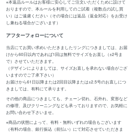
※本返品ルールはお客様に安心してご注文いただくために設けて
おりますので、本ルールを利用してのご試着（複数点の試し買
い）はご遠慮ください（その場合には返品（返金対応）をお受け
し兼ねる場合がございます）
アフターフォローについて
当店にてお買い求めいただきましたリングにつきましては、お届
けから60日以内であれば
1回は無料
でサイズをお直し（±2号ま
で）させていただきます。
（デザインによりましては、サイズお直しを承れない場合がござ
いますのでご了承下さい）
お届けから61日以降または2回目以降または±2.5号のお直しにつ
きましては、有料にて承ります。
その他の商品につきましても、チェーン切れ、石外れ、変形など
の修理、及びクリーニングなども承っておりますので、お気軽に
お問い合わせ下さいませ。
※商品の状態によって、有料・無料いずれの場合もございます
（有料の場合、銀行振込（前払い）にて対応させていただきま