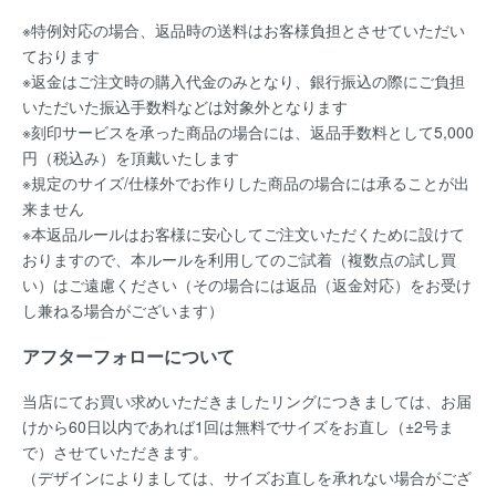
※特例対応の場合、返品時の送料はお客様負担とさせていただい
ております
※返金はご注文時の購入代金のみとなり、銀行振込の際にご負担
いただいた振込手数料などは対象外となります
※刻印サービスを承った商品の場合には、返品手数料として5,000
円（税込み）を頂戴いたします
※規定のサイズ/仕様外でお作りした商品の場合には承ることが出
来ません
※本返品ルールはお客様に安心してご注文いただくために設けて
おりますので、本ルールを利用してのご試着（複数点の試し買
い）はご遠慮ください（その場合には返品（返金対応）をお受け
し兼ねる場合がございます）
アフターフォローについて
当店にてお買い求めいただきましたリングにつきましては、お届
けから60日以内であれば
1回は無料
でサイズをお直し（±2号ま
で）させていただきます。
（デザインによりましては、サイズお直しを承れない場合がござ