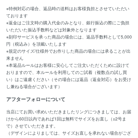
※特例対応の場合、返品時の送料はお客様負担とさせていただい
ております
※返金はご注文時の購入代金のみとなり、銀行振込の際にご負担
いただいた振込手数料などは対象外となります
※刻印サービスを承った商品の場合には、返品手数料として5,000
円（税込み）を頂戴いたします
※規定のサイズ/仕様外でお作りした商品の場合には承ることが出
来ません
※本返品ルールはお客様に安心してご注文いただくために設けて
おりますので、本ルールを利用してのご試着（複数点の試し買
い）はご遠慮ください（その場合には返品（返金対応）をお受け
し兼ねる場合がございます）
アフターフォローについて
当店にてお買い求めいただきましたリングにつきましては、お届
けから60日以内であれば
1回は無料
でサイズをお直し（±2号ま
で）させていただきます。
（デザインによりましては、サイズお直しを承れない場合がござ