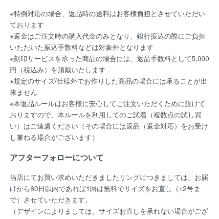
※特例対応の場合、返品時の送料はお客様負担とさせていただい
ております
※返金はご注文時の購入代金のみとなり、銀行振込の際にご負担
いただいた振込手数料などは対象外となります
※刻印サービスを承った商品の場合には、返品手数料として5,000
円（税込み）を頂戴いたします
※規定のサイズ/仕様外でお作りした商品の場合には承ることが出
来ません
※本返品ルールはお客様に安心してご注文いただくために設けて
おりますので、本ルールを利用してのご試着（複数点の試し買
い）はご遠慮ください（その場合には返品（返金対応）をお受け
し兼ねる場合がございます）
アフターフォローについて
当店にてお買い求めいただきましたリングにつきましては、お届
けから60日以内であれば
1回は無料
でサイズをお直し（±2号ま
で）させていただきます。
（デザインによりましては、サイズお直しを承れない場合がござ