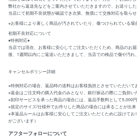
弊社から返送先などをご案内させていただきますので、お送りした
当店にて初期不良状態が確認でき次第、無償にて交換対応を取らせ
※お客様により著しく商品が汚されていたり、傷つけられている場
初期不良対応について
♦特例対応♦
当店では現在、お客様に安心してご注文いただくため、商品のお届
後、1週間以内にご返送いただきまして、当店での検品で傷や汚れ
キャンセルポリシー詳細
※特例対応の場合、返品時の送料はお客様負担とさせていただいて
※返金はご注文時の購入代金のみとなり、銀行振込の際にご負担い
※刻印サービスを承った商品の場合には、返品手数料として5,000
※規定のサイズ/仕様外でお作りした商品の場合には承ることが出来
※本返品ルールはお客様に安心してご注文いただくために設けてお
がございます）
アフターフォローについて