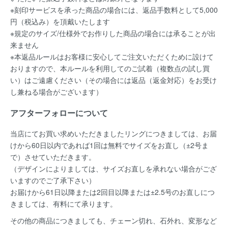
※刻印サービスを承った商品の場合には、返品手数料として5,000
円（税込み）を頂戴いたします
※規定のサイズ/仕様外でお作りした商品の場合には承ることが出
来ません
※本返品ルールはお客様に安心してご注文いただくために設けて
おりますので、本ルールを利用してのご試着（複数点の試し買
い）はご遠慮ください（その場合には返品（返金対応）をお受け
し兼ねる場合がございます）
アフターフォローについて
当店にてお買い求めいただきましたリングにつきましては、お届
けから60日以内であれば
1回は無料
でサイズをお直し（±2号ま
で）させていただきます。
（デザインによりましては、サイズお直しを承れない場合がござ
いますのでご了承下さい）
お届けから61日以降または2回目以降または±2.5号のお直しにつ
きましては、有料にて承ります。
その他の商品につきましても、チェーン切れ、石外れ、変形など