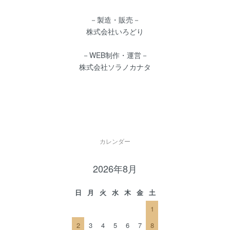
－製造・販売－
株式会社いろどり
－WEB制作・運営－
株式会社ソラノカナタ
カレンダー
2026年8月
日
月
火
水
木
金
土
1
2
3
4
5
6
7
8