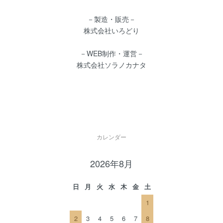
－製造・販売－
株式会社いろどり
－WEB制作・運営－
株式会社ソラノカナタ
カレンダー
2026年8月
日
月
火
水
木
金
土
1
2
3
4
5
6
7
8