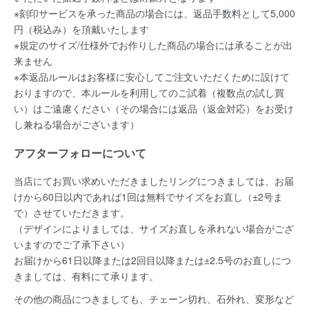
※刻印サービスを承った商品の場合には、返品手数料として5,000
円（税込み）を頂戴いたします
※規定のサイズ/仕様外でお作りした商品の場合には承ることが出
来ません
※本返品ルールはお客様に安心してご注文いただくために設けて
おりますので、本ルールを利用してのご試着（複数点の試し買
い）はご遠慮ください（その場合には返品（返金対応）をお受け
し兼ねる場合がございます）
アフターフォローについて
当店にてお買い求めいただきましたリングにつきましては、お届
けから60日以内であれば
1回は無料
でサイズをお直し（±2号ま
で）させていただきます。
（デザインによりましては、サイズお直しを承れない場合がござ
いますのでご了承下さい）
お届けから61日以降または2回目以降または±2.5号のお直しにつ
きましては、有料にて承ります。
その他の商品につきましても、チェーン切れ、石外れ、変形など