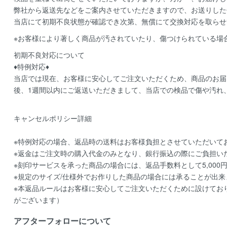
弊社から返送先などをご案内させていただきますので、お送りした
当店にて初期不良状態が確認でき次第、無償にて交換対応を取らせ
※お客様により著しく商品が汚されていたり、傷つけられている場
初期不良対応について
♦特例対応♦
当店では現在、お客様に安心してご注文いただくため、商品のお届
後、1週間以内にご返送いただきまして、当店での検品で傷や汚れ
キャンセルポリシー詳細
※特例対応の場合、返品時の送料はお客様負担とさせていただいて
※返金はご注文時の購入代金のみとなり、銀行振込の際にご負担い
※刻印サービスを承った商品の場合には、返品手数料として5,000
※規定のサイズ/仕様外でお作りした商品の場合には承ることが出来
※本返品ルールはお客様に安心してご注文いただくために設けてお
がございます）
アフターフォローについて