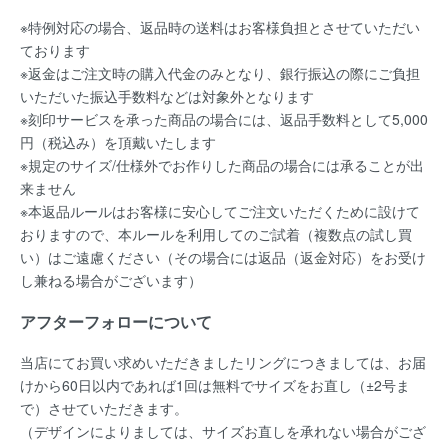
※特例対応の場合、返品時の送料はお客様負担とさせていただい
ております
※返金はご注文時の購入代金のみとなり、銀行振込の際にご負担
いただいた振込手数料などは対象外となります
※刻印サービスを承った商品の場合には、返品手数料として5,000
円（税込み）を頂戴いたします
※規定のサイズ/仕様外でお作りした商品の場合には承ることが出
来ません
※本返品ルールはお客様に安心してご注文いただくために設けて
おりますので、本ルールを利用してのご試着（複数点の試し買
い）はご遠慮ください（その場合には返品（返金対応）をお受け
し兼ねる場合がございます）
アフターフォローについて
当店にてお買い求めいただきましたリングにつきましては、お届
けから60日以内であれば
1回は無料
でサイズをお直し（±2号ま
で）させていただきます。
（デザインによりましては、サイズお直しを承れない場合がござ