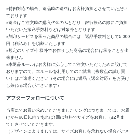
※特例対応の場合、返品時の送料はお客様負担とさせていただい
ております
※返金はご注文時の購入代金のみとなり、銀行振込の際にご負担
いただいた振込手数料などは対象外となります
※刻印サービスを承った商品の場合には、返品手数料として5,000
円（税込み）を頂戴いたします
※規定のサイズ/仕様外でお作りした商品の場合には承ることが出
来ません
※本返品ルールはお客様に安心してご注文いただくために設けて
おりますので、本ルールを利用してのご試着（複数点の試し買
い）はご遠慮ください（その場合には返品（返金対応）をお受け
し兼ねる場合がございます）
アフターフォローについて
当店にてお買い求めいただきましたリングにつきましては、お届
けから60日以内であれば
1回は無料
でサイズをお直し（±2号ま
で）させていただきます。
（デザインによりましては、サイズお直しを承れない場合がござ