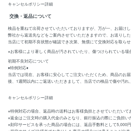
キャンセルポリシー詳細
交換・返品について
検品を重ねて出荷させていただいておりますが、万が一、お届けし
弊社から返送先などをご案内させていただきますので、お送りした
当店にて初期不良状態が確認でき次第、無償にて交換対応を取らせ
※お客様により著しく商品が汚されていたり、傷つけられている場
初期不良対応について
♦特例対応♦
当店では現在、お客様に安心してご注文いただくため、商品のお届
後、1週間以内にご返送いただきまして、当店での検品で傷や汚れ
キャンセルポリシー詳細
※特例対応の場合、返品時の送料はお客様負担とさせていただいて
※返金はご注文時の購入代金のみとなり、銀行振込の際にご負担い
※刻印サービスを承った商品の場合には、返品手数料として5,000
※規定のサイズ/仕様外でお作りした商品の場合には承ることが出来