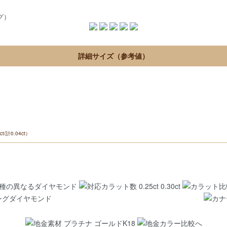
グ）
詳細サイズ（参考値）
計0.04ct）