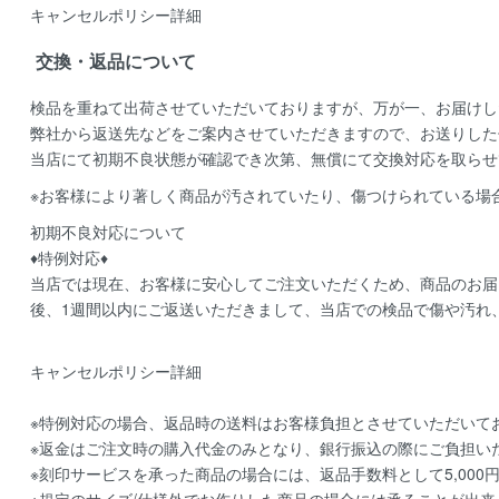
キャンセルポリシー詳細
交換・返品について
検品を重ねて出荷させていただいておりますが、万が一、お届けし
弊社から返送先などをご案内させていただきますので、お送りした
当店にて初期不良状態が確認でき次第、無償にて交換対応を取らせ
※お客様により著しく商品が汚されていたり、傷つけられている場
初期不良対応について
♦特例対応♦
当店では現在、お客様に安心してご注文いただくため、商品のお届
後、1週間以内にご返送いただきまして、当店での検品で傷や汚れ
キャンセルポリシー詳細
※特例対応の場合、返品時の送料はお客様負担とさせていただいて
※返金はご注文時の購入代金のみとなり、銀行振込の際にご負担い
※刻印サービスを承った商品の場合には、返品手数料として5,000
※規定のサイズ/仕様外でお作りした商品の場合には承ることが出来