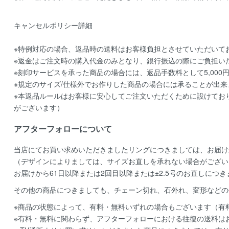
キャンセルポリシー詳細
※特例対応の場合、返品時の送料はお客様負担とさせていただいて
※返金はご注文時の購入代金のみとなり、銀行振込の際にご負担い
※刻印サービスを承った商品の場合には、返品手数料として5,000
※規定のサイズ/仕様外でお作りした商品の場合には承ることが出来
※本返品ルールはお客様に安心してご注文いただくために設けてお
がございます）
アフターフォローについて
当店にてお買い求めいただきましたリングにつきましては、お届け
（デザインによりましては、サイズお直しを承れない場合がござい
お届けから61日以降または2回目以降または±2.5号のお直しにつ
その他の商品につきましても、チェーン切れ、石外れ、変形などの
※商品の状態によって、有料・無料いずれの場合もございます（有
※有料・無料に関わらず、アフターフォローにおける往復の送料は