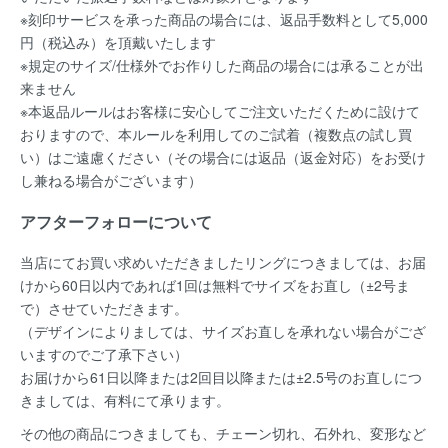
※刻印サービスを承った商品の場合には、返品手数料として5,000
円（税込み）を頂戴いたします
※規定のサイズ/仕様外でお作りした商品の場合には承ることが出
来ません
※本返品ルールはお客様に安心してご注文いただくために設けて
おりますので、本ルールを利用してのご試着（複数点の試し買
い）はご遠慮ください（その場合には返品（返金対応）をお受け
し兼ねる場合がございます）
アフターフォローについて
当店にてお買い求めいただきましたリングにつきましては、お届
けから60日以内であれば
1回は無料
でサイズをお直し（±2号ま
で）させていただきます。
（デザインによりましては、サイズお直しを承れない場合がござ
いますのでご了承下さい）
お届けから61日以降または2回目以降または±2.5号のお直しにつ
きましては、有料にて承ります。
その他の商品につきましても、チェーン切れ、石外れ、変形など