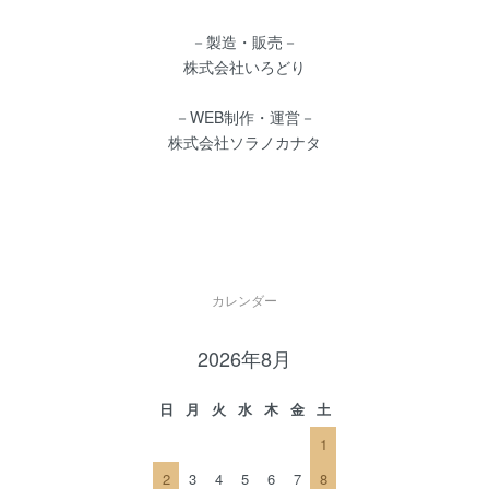
－製造・販売－
株式会社いろどり
－WEB制作・運営－
株式会社ソラノカナタ
カレンダー
2026年8月
日
月
火
水
木
金
土
1
2
3
4
5
6
7
8