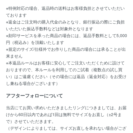
※特例対応の場合、返品時の送料はお客様負担とさせていただい
ております
※返金はご注文時の購入代金のみとなり、銀行振込の際にご負担
いただいた振込手数料などは対象外となります
※刻印サービスを承った商品の場合には、返品手数料として5,000
円（税込み）を頂戴いたします
※規定のサイズ/仕様外でお作りした商品の場合には承ることが出
来ません
※本返品ルールはお客様に安心してご注文いただくために設けて
おりますので、本ルールを利用してのご試着（複数点の試し買
い）はご遠慮ください（その場合には返品（返金対応）をお受け
し兼ねる場合がございます）
アフターフォローについて
当店にてお買い求めいただきましたリングにつきましては、お届
けから60日以内であれば
1回は無料
でサイズをお直し（±2号ま
で）させていただきます。
（デザインによりましては、サイズお直しを承れない場合がござ