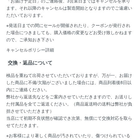
「お届け予定日」のご連絡後、
3営業日まではキャンセルを承り
ます。
それ以降のキャンセルは製造開始となりますのでご遠慮い
ただいております。
※発送日までの間にセールが開催されたり、クーポンが発行され
た場合につきましても、購入価格の変更などお受け致しかねます
ので、ご承知おき下さい
キャンセルポリシー詳細
交換・返品について
検品を重ねて出荷させていただいておりますが、万が一、お届け
した商品に不備/欠陥がございました場合には、
商品到着後8日以
内
にご連絡ください。
弊社から返送先などをご案内させていただきますので、お送りし
た付属品を全てご返送ください。（商品返送時の送料は弊社が負
担させていただきます）
当店にて初期不良状態が確認でき次第、無償にて交換対応を取ら
せてただきます。
※お客様により著しく商品が汚されていたり、傷つけられている