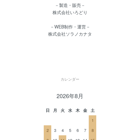
－製造・販売－
株式会社いろどり
－WEB制作・運営－
株式会社ソラノカナタ
カレンダー
2026年8月
日
月
火
水
木
金
土
1
2
3
4
5
6
7
8