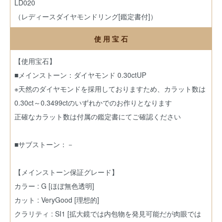
LD020
（レディースダイヤモンドリング[鑑定書付]）
使 用 宝 石
【使用宝石】
■メインストーン：ダイヤモンド 0.30ctUP
※天然のダイヤモンドを採用しておりますため、カラット数は
0.30ct～0.3499ctのいずれかでのお作りとなります
正確なカラット数は付属の鑑定書にてご確認ください
■サブストーン：－
【メインストーン保証グレード】
カラー : G [ほぼ無色透明]
カット : VeryGood [理想的]
クラリティ : SI1 [拡大鏡では内包物を発見可能だが肉眼では