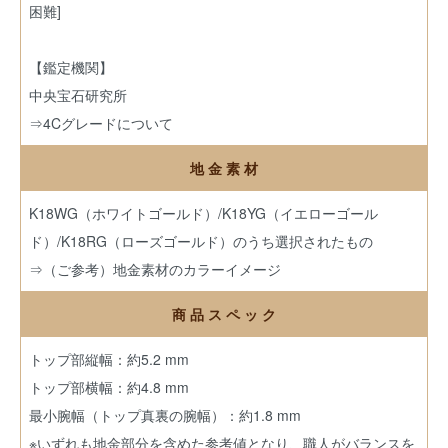
困難]
【鑑定機関】
中央宝石研究所
⇒4Cグレードについて
地 金 素 材
K18WG（ホワイトゴールド）/K18YG（イエローゴール
ド）/K18RG（ローズゴールド）のうち選択されたもの
⇒（ご参考）地金素材のカラーイメージ
商 品 ス ペ ッ ク
トップ部縦幅：約5.2 mm
トップ部横幅：約4.8 mm
最小腕幅（トップ真裏の腕幅）：約1.8 mm
※いずれも地金部分を含めた参考値となり、職人がバランスを