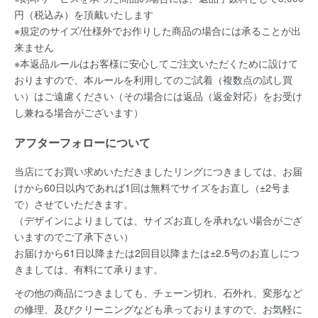
円（税込み）を頂戴いたします
※規定のサイズ/仕様外でお作りした商品の場合には承ることが出
来ません
※本返品ルールはお客様に安心してご注文いただくために設けて
おりますので、本ルールを利用してのご試着（複数点の試し買
い）はご遠慮ください（その場合には返品（返金対応）をお受け
し兼ねる場合がございます）
アフターフォローについて
当店にてお買い求めいただきましたリングにつきましては、お届
けから60日以内であれば
1回は無料
でサイズをお直し（±2号ま
で）させていただきます。
（デザインによりましては、サイズお直しを承れない場合がござ
いますのでご了承下さい）
お届けから61日以降または2回目以降または±2.5号のお直しにつ
きましては、有料にて承ります。
その他の商品につきましても、チェーン切れ、石外れ、変形など
の修理、及びクリーニングなども承っておりますので、お気軽に