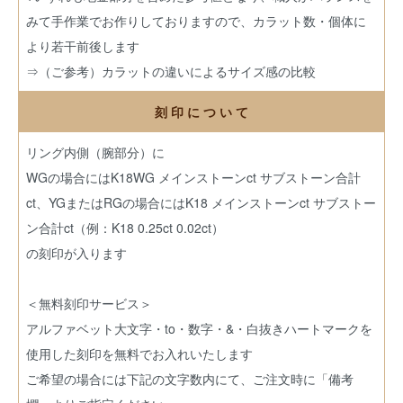
みて手作業でお作りしておりますので、カラット数・個体に
より若干前後します
⇒（ご参考）カラットの違いによるサイズ感の比較
刻 印 に つ い て
リング内側（腕部分）に
WGの場合にはK18WG メインストーンct サブストーン合計
ct、YGまたはRGの場合にはK18 メインストーンct サブストー
ン合計ct（例：K18 0.25ct 0.02ct）
の刻印が入ります
＜無料刻印サービス＞
アルファベット大文字・to・数字・&・白抜きハートマークを
使用した刻印を無料でお入れいたします
ご希望の場合には下記の文字数内にて、ご注文時に「備考