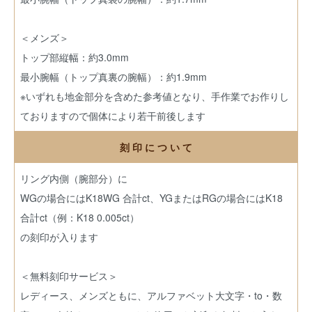
＜メンズ＞
トップ部縦幅：約3.0mm
最小腕幅（トップ真裏の腕幅）：約1.9mm
※いずれも地金部分を含めた参考値となり、手作業でお作りし
ておりますので個体により若干前後します
刻 印 に つ い て
リング内側（腕部分）に
WGの場合にはK18WG 合計ct、YGまたはRGの場合にはK18
合計ct（例：K18 0.005ct）
の刻印が入ります
＜無料刻印サービス＞
レディース、メンズともに、アルファベット大文字・to・数