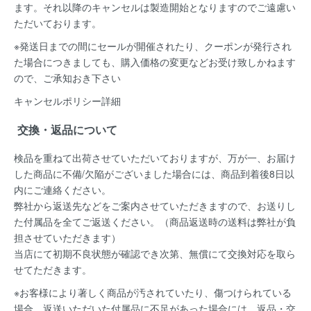
ます。
それ以降のキャンセルは製造開始となりますのでご遠慮い
ただいております。
※発送日までの間にセールが開催されたり、クーポンが発行され
た場合につきましても、購入価格の変更などお受け致しかねます
ので、ご承知おき下さい
キャンセルポリシー詳細
交換・返品について
検品を重ねて出荷させていただいておりますが、万が一、お届け
した商品に不備/欠陥がございました場合には、
商品到着後8日以
内
にご連絡ください。
弊社から返送先などをご案内させていただきますので、お送りし
た付属品を全てご返送ください。（商品返送時の送料は弊社が負
担させていただきます）
当店にて初期不良状態が確認でき次第、無償にて交換対応を取ら
せてただきます。
※お客様により著しく商品が汚されていたり、傷つけられている
場合、返送いただいた付属品に不足があった場合には、返品・交