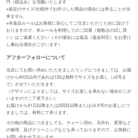
円（税込み）を頂戴いたします
※規定のサイズ/仕様外でお作りした商品の場合には承ることが出
来ません
※本返品ルールはお客様に安心してご注文いただくために設けて
おりますので、本ルールを利用してのご試着（複数点の試し買
い）はご遠慮ください（その場合には返品（返金対応）をお受け
し兼ねる場合がございます）
アフターフォローについて
当店にてお買い求めいただきましたリングにつきましては、お届
けから60日以内であれば
1回は無料
でサイズをお直し（±2号ま
で）させていただきます。
（デザインによりましては、サイズお直しを承れない場合がござ
いますのでご了承下さい）
お届けから61日以降または2回目以降または±2.5号のお直しにつ
きましては、有料にて承ります。
その他の商品につきましても、チェーン切れ、石外れ、変形など
の修理、及びクリーニングなども承っておりますので、お気軽に
お問い合わせ下さいませ。