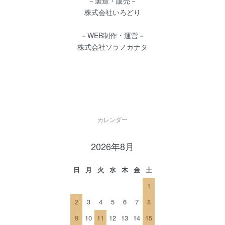
－製造・販売－
株式会社いろどり
－WEB制作・運営－
株式会社ソラノカナタ
カレンダー
2026年8月
日
月
火
水
木
金
土
1
2
3
4
5
6
7
8
9
10
11
12
13
14
15