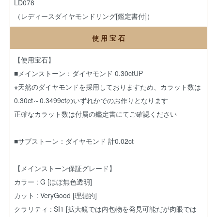
LD078
（レディースダイヤモンドリング[鑑定書付]）
使 用 宝 石
【使用宝石】
■メインストーン：ダイヤモンド 0.30ctUP
※天然のダイヤモンドを採用しておりますため、カラット数は
0.30ct～0.3499ctのいずれかでのお作りとなります
正確なカラット数は付属の鑑定書にてご確認ください
■サブストーン：ダイヤモンド 計0.02ct
【メインストーン保証グレード】
カラー : G [ほぼ無色透明]
カット : VeryGood [理想的]
クラリティ : SI1 [拡大鏡では内包物を発見可能だが肉眼では