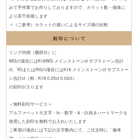
みて手作業でお作りしておりますので、カラット数・個体に
より若干前後します
⇒（ご参考）カラットの違いによるサイズ感の比較
刻 印 に つ い て
リング内側（腕部分）に
WGの場合にはK18WG メインストーンct サブストーン合計
ct、YGまたはRGの場合にはK18 メインストーンct サブストー
ン合計ct（例：K18 0.25ct 0.02ct）
の刻印が入ります
＜無料刻印サービス＞
アルファベット大文字・to・数字・&・白抜きハートマークを
使用した刻印を無料でお入れいたします
ご希望の場合には下記の文字数内にて、ご注文時に「備考