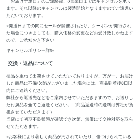
「お届け予定日」のご連絡後、
3営業日まではキャンセルを承り
ます。
それ以降のキャンセルは製造開始となりますのでご遠慮い
ただいております。
※発送日までの間にセールが開催されたり、クーポンが発行され
た場合につきましても、購入価格の変更などお受け致しかねます
ので、ご承知おき下さい
キャンセルポリシー詳細
交換・返品について
検品を重ねて出荷させていただいておりますが、万が一、お届け
した商品に不備/欠陥がございました場合には、
商品到着後8日以
内
にご連絡ください。
弊社から返送先などをご案内させていただきますので、お送りし
た付属品を全てご返送ください。（商品返送時の送料は弊社が負
担させていただきます）
当店にて初期不良状態が確認でき次第、無償にて交換対応を取ら
せてただきます。
※お客様により著しく商品が汚されていたり、傷つけられている