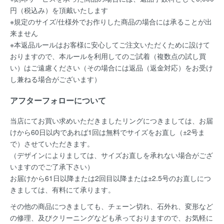
円（税込み）を頂戴いたします
※規定のサイズ/仕様外でお作りした商品の場合には承ることが出
来ません
※本返品ルールはお客様に安心してご注文いただくために設けて
おりますので、本ルールを利用してのご試着（複数点の試し買
い）はご遠慮ください（その場合には返品（返金対応）をお受け
し兼ねる場合がございます）
アフターフォローについて
当店にてお買い求めいただきましたリングにつきましては、お届
けから60日以内であれば
1回は無料
でサイズをお直し（±2号ま
で）させていただきます。
（デザインによりましては、サイズお直しを承れない場合がござ
いますのでご了承下さい）
お届けから61日以降または2回目以降または±2.5号のお直しにつ
きましては、有料にて承ります。
その他の商品につきましても、チェーン切れ、石外れ、変形など
の修理、及びクリーニングなども承っておりますので、お気軽に