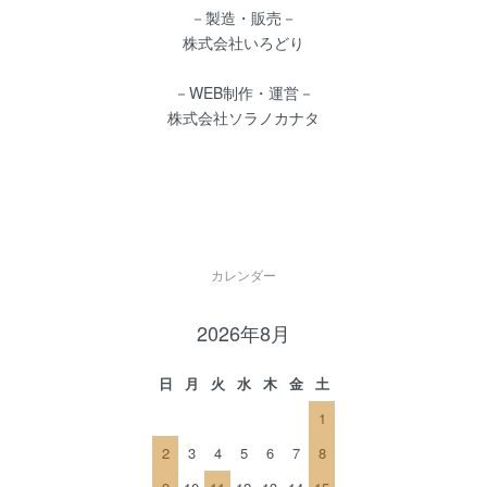
－製造・販売－
株式会社いろどり
－WEB制作・運営－
株式会社ソラノカナタ
カレンダー
2026年8月
日
月
火
水
木
金
土
1
2
3
4
5
6
7
8