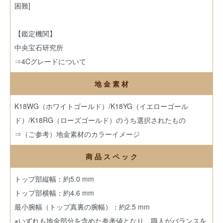
困難]
【鑑定機関】
中央宝石研究所
⇒4Cグレードについて
地 金 素 材
K18WG（ホワイトゴールド）/K18YG（イエローゴール
ド）/K18RG（ローズゴールド）のうち選択されたもの
⇒（ご参考）地金素材のカラーイメージ
商 品 ス ペ ッ ク
トップ部縦幅：約5.0 mm
トップ部横幅：約4.6 mm
最小腕幅（トップ真裏の腕幅）：約2.5 mm
※いずれも地金部分を含めた参考値となり、職人がバランスを