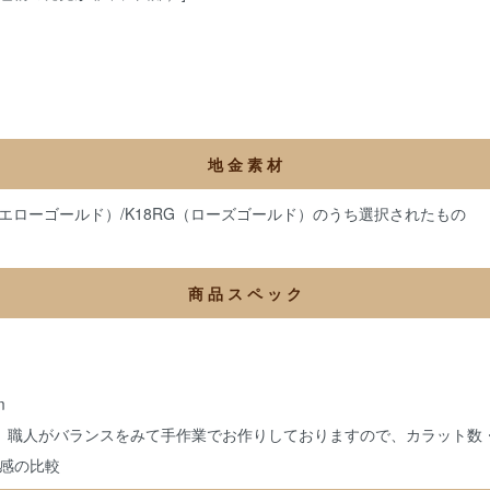
地 金 素 材
（イエローゴールド）/K18RG（ローズゴールド）のうち選択されたもの
商 品 ス ペ ッ ク
m
、職人がバランスをみて手作業でお作りしておりますので、カラット数
感の比較