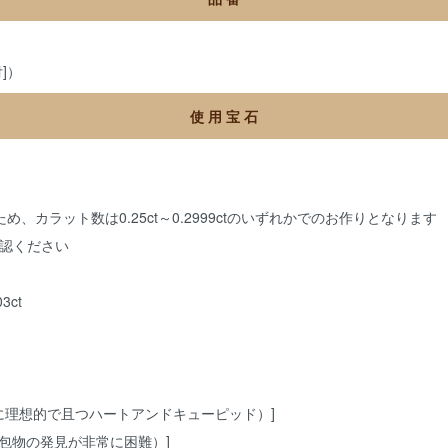
]）
使 用 宝 石
、カラット数は0.25ct～0.2999ctのいずれかでのお作りとなります
認ください
ct
級（光学的に理想的で且つハートアンドキューピッド）]
も内包物の発見が非常に困難）]