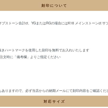
刻 印 に つ い て
ブストーン合計ct、YGまたはRGの場合にはK18 メインストーンct サブストーン
白抜きハートマークを使用した刻印を無料でお入れいたします
注文時に「備考欄」よりご指定ください
もありますので、必ず当店からの納期メールにて刻印内容をご確認くだ
対 応 サ イ ズ