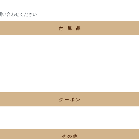
問い合わせください
付 属 品
ク ー ポ ン
そ の 他