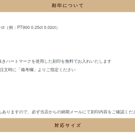
刻 印 に つ い て
：PT900 0.25ct 0.02ct）
白抜きハートマークを使用した刻印を無料でお入れいたします
注文時に「備考欄」よりご指定ください
もありますので、必ず当店からの納期メールにて刻印内容をご確認くだ
対 応 サ イ ズ