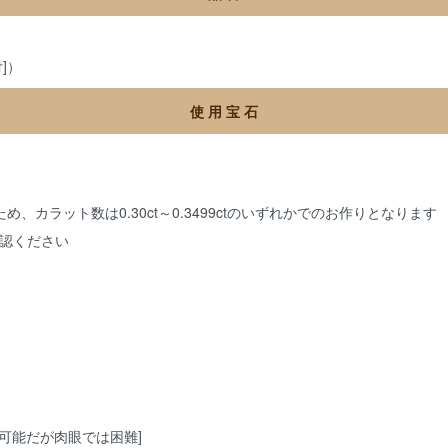
]）
使 用 宝 石
、カラット数は0.30ct～0.3499ctのいずれかでのお作りとなります
認ください
発見可能だが肉眼では困難]