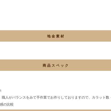
地 金 素 材
商 品 ス ペ ッ ク
m
、職人がバランスをみて手作業でお作りしておりますので、カラット数
感の比較