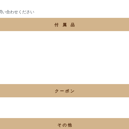
問い合わせください
付 属 品
ク ー ポ ン
そ の 他