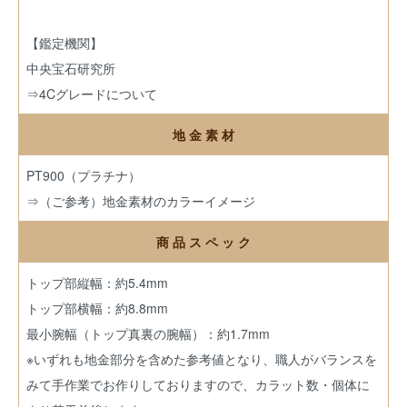
【鑑定機関】
中央宝石研究所
⇒4Cグレードについて
地 金 素 材
PT900（プラチナ）
⇒（ご参考）地金素材のカラーイメージ
商 品 ス ペ ッ ク
トップ部縦幅：約5.4mm
トップ部横幅：約8.8mm
最小腕幅（トップ真裏の腕幅）：約1.7mm
※いずれも地金部分を含めた参考値となり、職人がバランスを
みて手作業でお作りしておりますので、カラット数・個体に