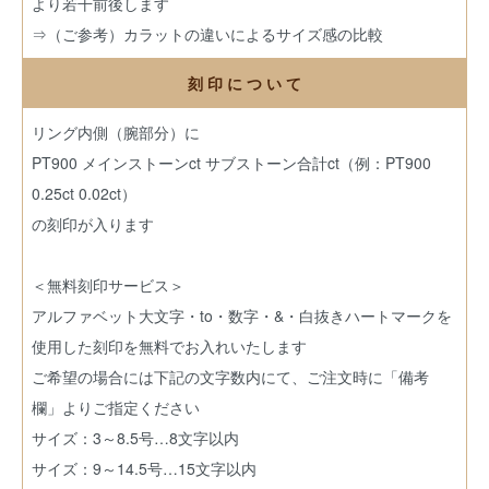
より若干前後します
⇒（ご参考）カラットの違いによるサイズ感の比較
刻 印 に つ い て
リング内側（腕部分）に
PT900 メインストーンct サブストーン合計ct（例：PT900
0.25ct 0.02ct）
の刻印が入ります
＜無料刻印サービス＞
アルファベット大文字・to・数字・&・白抜きハートマークを
使用した刻印を無料でお入れいたします
ご希望の場合には下記の文字数内にて、ご注文時に「備考
欄」よりご指定ください
サイズ：3～8.5号…8文字以内
サイズ：9～14.5号…15文字以内