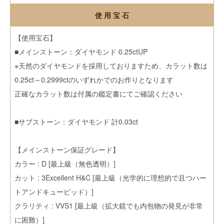
使 用 宝 石
【使用宝石】
■メインストーン：ダイヤモンド 0.25ctUP
※天然のダイヤモンドを採用しておりますため、カラット数は
0.25ct～0.2999ctのいずれかでのお作りとなります
正確なカラット数は付属の鑑定書にてご確認ください
■サブストーン：ダイヤモンド 計0.03ct
【メインストーン保証グレード】
カラー : D [最上級（無色透明）]
カット : 3Excellent H&C [最上級（光学的に理想的で且つハー
トアンドキューピッド）]
クラリティ : VVS1 [最上級（拡大鏡でも内包物の発見が非常
に困難）]