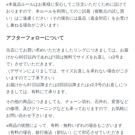
※本返品ルールはお客様に安心してご注文いただくために設けて
おりますので、本ルールを利用してのご試着（複数点の試し買
い）はご遠慮ください（その場合には返品（返金対応）をお受け
し兼ねる場合がございます）
アフターフォローについて
当店にてお買い求めいただきましたリングにつきましては、お届
けから60日以内であれば
1回は無料
でサイズをお直し（±2号ま
で）させていただきます。
（デザインによりましては、サイズお直しを承れない場合がござ
いますのでご了承下さい）
お届けから61日以降または2回目以降または±2.5号のお直しにつ
きましては、有料にて承ります。
その他の商品につきましても、チェーン切れ、石外れ、変形など
の修理、及びクリーニングなども承っておりますので、お気軽に
お問い合わせ下さいませ。
※商品の状態によって、有料・無料いずれの場合もございます
（有料の場合、銀行振込（前払い）にて対応させていただきま