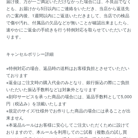
届け後、万が一ご満足いただけなかった場合には、不良品でなく
とも、お届けから5日以内にご連絡をいただき、当店から返送先
のご案内後、1週間以内にご返送いただきまして、当店での検品
で傷や汚れ、付属品の欠品などが無いことが確認出来ましたら、
速やかにご返金の手続きを行う特例対応を取らせていただいてお
ります。
キャンセルポリシー詳細
※特例対応の場合、返品時の送料はお客様負担とさせていただい
ております
※返金はご注文時の購入代金のみとなり、銀行振込の際にご負担
いただいた振込手数料などは対象外となります
※刻印サービスを承った商品の場合には、返品手数料として5,000
円（税込み）を頂戴いたします
※規定のサイズ/仕様外でお作りした商品の場合には承ることが出
来ません
※本返品ルールはお客様に安心してご注文いただくために設けて
おりますので、本ルールを利用してのご試着（複数点の試し買