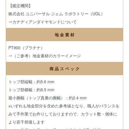
【鑑定機関】
株式会社 ユニバーサル ジェム ラボラトリー（UGL）
⇒カナディアンダイヤモンドについて
地 金 素 材
PT900（プラチナ）
⇒（ご参考）地金素材のカラーイメージ
商 品 ス ペ ッ ク
トップ部縦幅：約5.6 mm
トップ部横幅：約9.5 mm
最小腕幅（トップ真裏の腕幅）：約2.4 mm
※いずれも地金部分を含めた参考値となり、職人がバランスを
みて手作業でお作りしておりますので、カラット数・個体に
より若干前後します