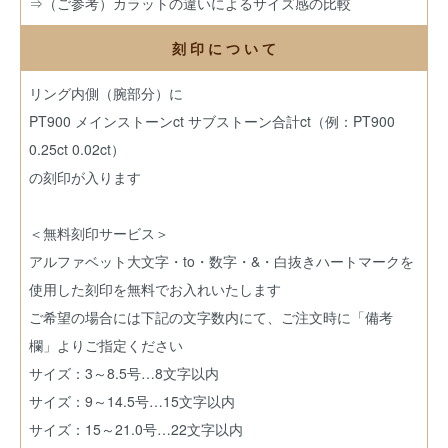
⇒（ご参考）カラットの違いによるサイズ感の比較
刻 印 に つ い て
リング内側（腕部分）に
PT900 メインストーンct サブストーン合計ct（例：PT900
0.25ct 0.02ct）
の刻印が入ります
＜無料刻印サービス＞
アルファベット大文字・to・数字・&・白抜きハートマークを
使用した刻印を無料でお入れいたします
ご希望の場合には下記の文字数内にて、ご注文時に「備考
欄」よりご指定ください
サイズ：3～8.5号…8文字以内
サイズ：9～14.5号…15文字以内
サイズ：15～21.0号…22文字以内